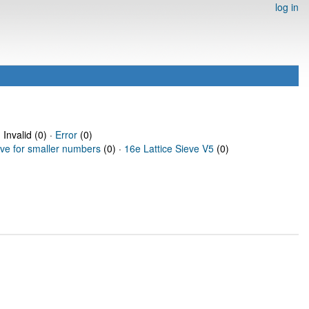
log in
 Invalid (0) ·
Error
(0)
eve for smaller numbers
(0) ·
16e Lattice Sieve V5
(0)