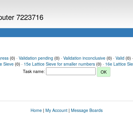
mputer 7223716
gress
(0) ·
Validation pending
(0) ·
Validation inconclusive
(0) ·
Valid
(0) ·
ce Sieve
(0) ·
15e Lattice Sieve for smaller numbers
(0) ·
16e Lattice Si
Task name:
Home
|
My Account
|
Message Boards