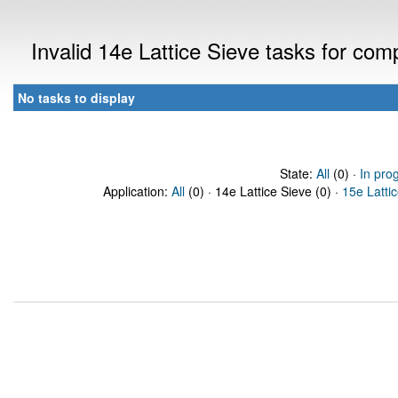
Invalid 14e Lattice Sieve tasks for co
No tasks to display
State:
All
(0) ·
In pro
Application:
All
(0) · 14e Lattice Sieve (0) ·
15e Latti