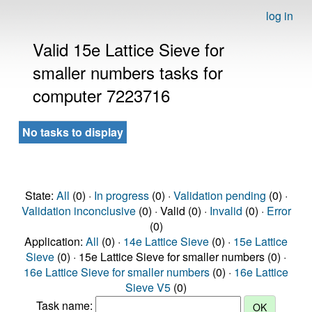
log in
Valid 15e Lattice Sieve for
smaller numbers tasks for
computer 7223716
No tasks to display
State:
All
(0) ·
In progress
(0) ·
Validation pending
(0) ·
Validation inconclusive
(0) · Valid (0) ·
Invalid
(0) ·
Error
(0)
Application:
All
(0) ·
14e Lattice Sieve
(0) ·
15e Lattice
Sieve
(0) · 15e Lattice Sieve for smaller numbers (0) ·
16e Lattice Sieve for smaller numbers
(0) ·
16e Lattice
Sieve V5
(0)
Task name: