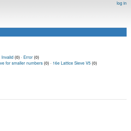
log in
·
Invalid
(0) ·
Error
(0)
eve for smaller numbers
(0) ·
16e Lattice Sieve V5
(0)