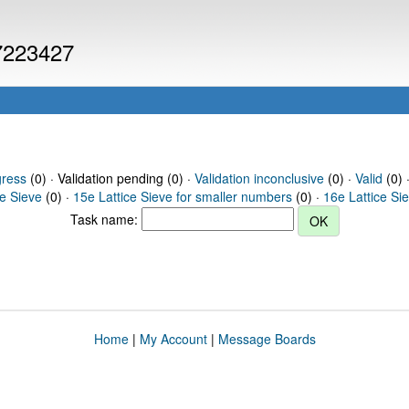
 7223427
gress
(0) · Validation pending (0) ·
Validation inconclusive
(0) ·
Valid
(0) 
ce Sieve
(0) ·
15e Lattice Sieve for smaller numbers
(0) ·
16e Lattice Si
Task name:
Home
|
My Account
|
Message Boards