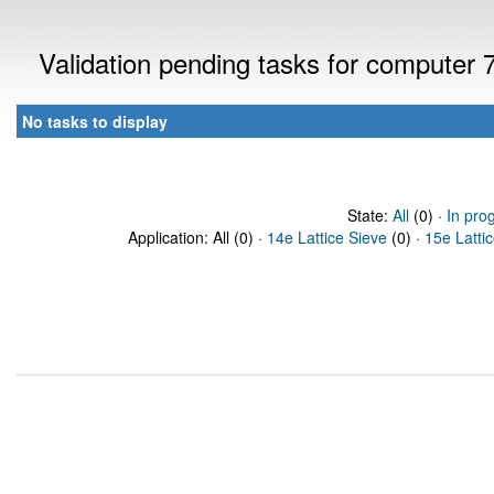
Validation pending tasks for computer
No tasks to display
State:
All
(0) ·
In pro
Application: All (0) ·
14e Lattice Sieve
(0) ·
15e Latti