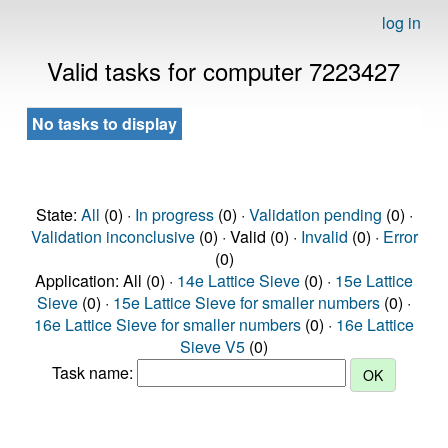
log in
Valid tasks for computer 7223427
No tasks to display
State:
All
(0) ·
In progress
(0) ·
Validation pending
(0) ·
Validation inconclusive
(0) · Valid (0) ·
Invalid
(0) ·
Error
(0)
Application: All (0) ·
14e Lattice Sieve
(0) ·
15e Lattice
Sieve
(0) ·
15e Lattice Sieve for smaller numbers
(0) ·
16e Lattice Sieve for smaller numbers
(0) ·
16e Lattice
Sieve V5
(0)
Task name: