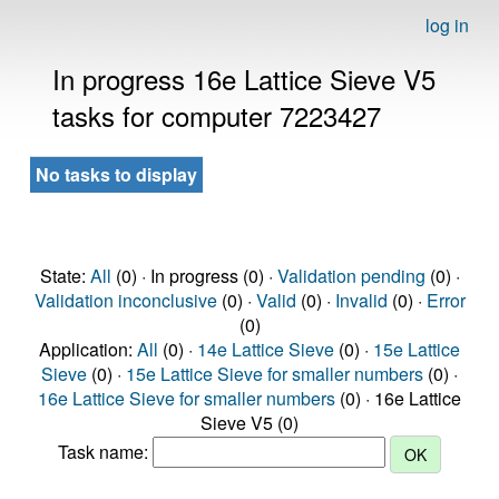
log in
In progress 16e Lattice Sieve V5
tasks for computer 7223427
No tasks to display
State:
All
(0) · In progress (0) ·
Validation pending
(0) ·
Validation inconclusive
(0) ·
Valid
(0) ·
Invalid
(0) ·
Error
(0)
Application:
All
(0) ·
14e Lattice Sieve
(0) ·
15e Lattice
Sieve
(0) ·
15e Lattice Sieve for smaller numbers
(0) ·
16e Lattice Sieve for smaller numbers
(0) · 16e Lattice
Sieve V5 (0)
Task name: