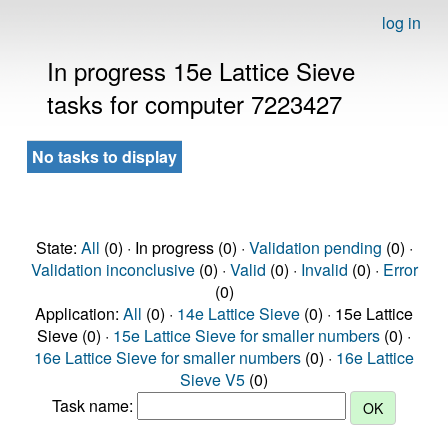
log in
In progress 15e Lattice Sieve
tasks for computer 7223427
No tasks to display
State:
All
(0) · In progress (0) ·
Validation pending
(0) ·
Validation inconclusive
(0) ·
Valid
(0) ·
Invalid
(0) ·
Error
(0)
Application:
All
(0) ·
14e Lattice Sieve
(0) · 15e Lattice
Sieve (0) ·
15e Lattice Sieve for smaller numbers
(0) ·
16e Lattice Sieve for smaller numbers
(0) ·
16e Lattice
Sieve V5
(0)
Task name: