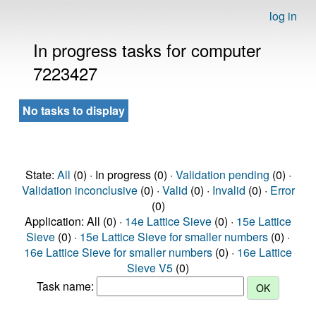
log in
In progress tasks for computer
7223427
No tasks to display
State:
All
(0) · In progress (0) ·
Validation pending
(0) ·
Validation inconclusive
(0) ·
Valid
(0) ·
Invalid
(0) ·
Error
(0)
Application: All (0) ·
14e Lattice Sieve
(0) ·
15e Lattice
Sieve
(0) ·
15e Lattice Sieve for smaller numbers
(0) ·
16e Lattice Sieve for smaller numbers
(0) ·
16e Lattice
Sieve V5
(0)
Task name: