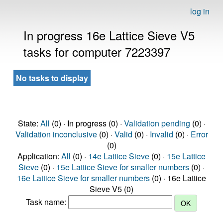
log in
In progress 16e Lattice Sieve V5
tasks for computer 7223397
No tasks to display
State:
All
(0) · In progress (0) ·
Validation pending
(0) ·
Validation inconclusive
(0) ·
Valid
(0) ·
Invalid
(0) ·
Error
(0)
Application:
All
(0) ·
14e Lattice Sieve
(0) ·
15e Lattice
Sieve
(0) ·
15e Lattice Sieve for smaller numbers
(0) ·
16e Lattice Sieve for smaller numbers
(0) · 16e Lattice
Sieve V5 (0)
Task name: