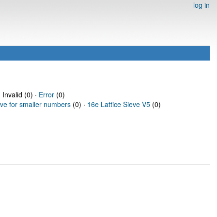
log in
 Invalid (0) ·
Error
(0)
eve for smaller numbers
(0) ·
16e Lattice Sieve V5
(0)