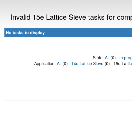
Invalid 15e Lattice Sieve tasks for co
No tasks to display
State:
All
(0) ·
In pro
Application:
All
(0) ·
14e Lattice Sieve
(0) · 15e Latti