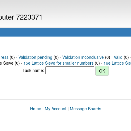
mputer 7223371
gress
(0) ·
Validation pending
(0) ·
Validation inconclusive
(0) ·
Valid
(0) ·
ce Sieve (0) ·
15e Lattice Sieve for smaller numbers
(0) ·
16e Lattice Si
Task name:
Home
|
My Account
|
Message Boards