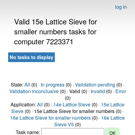
log in
Valid 15e Lattice Sieve for
smaller numbers tasks for
computer 7223371
No tasks to display
State:
All
(0) ·
In progress
(0) ·
Validation pending
(0) ·
Validation inconclusive
(0) · Valid (0) ·
Invalid
(0) ·
Error
(0)
Application:
All
(0) ·
14e Lattice Sieve
(0) ·
15e Lattice
Sieve
(0) · 15e Lattice Sieve for smaller numbers (0) ·
16e Lattice Sieve for smaller numbers
(0) ·
16e Lattice
Sieve V5
(0)
Task name: