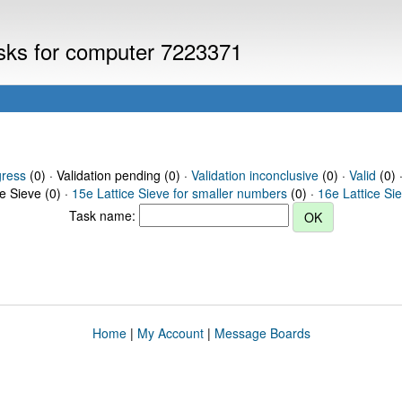
asks for computer 7223371
gress
(0) · Validation pending (0) ·
Validation inconclusive
(0) ·
Valid
(0) 
ce Sieve (0) ·
15e Lattice Sieve for smaller numbers
(0) ·
16e Lattice Si
Task name:
Home
|
My Account
|
Message Boards