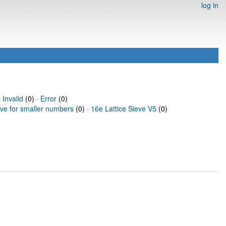
log in
·
Invalid
(0) ·
Error
(0)
eve for smaller numbers
(0) ·
16e Lattice Sieve V5
(0)