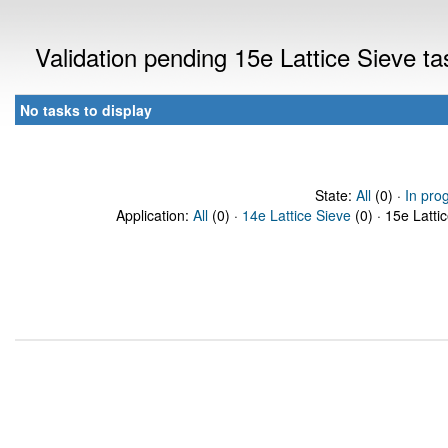
Validation pending 15e Lattice Sieve t
No tasks to display
State:
All
(0) ·
In pro
Application:
All
(0) ·
14e Lattice Sieve
(0) · 15e Latti