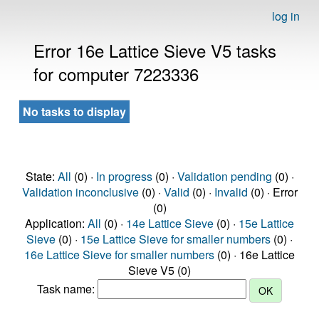
log in
Error 16e Lattice Sieve V5 tasks
for computer 7223336
No tasks to display
State:
All
(0) ·
In progress
(0) ·
Validation pending
(0) ·
Validation inconclusive
(0) ·
Valid
(0) ·
Invalid
(0) · Error
(0)
Application:
All
(0) ·
14e Lattice Sieve
(0) ·
15e Lattice
Sieve
(0) ·
15e Lattice Sieve for smaller numbers
(0) ·
16e Lattice Sieve for smaller numbers
(0) · 16e Lattice
Sieve V5 (0)
Task name: