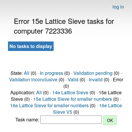
log in
Error 15e Lattice Sieve tasks for
computer 7223336
No tasks to display
State:
All
(0) ·
In progress
(0) ·
Validation pending
(0) ·
Validation inconclusive
(0) ·
Valid
(0) ·
Invalid
(0) · Error
(0)
Application:
All
(0) ·
14e Lattice Sieve
(0) · 15e Lattice
Sieve (0) ·
15e Lattice Sieve for smaller numbers
(0) ·
16e Lattice Sieve for smaller numbers
(0) ·
16e Lattice
Sieve V5
(0)
Task name: