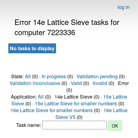
log in
Error 14e Lattice Sieve tasks for
computer 7223336
No tasks to display
State:
All
(0) ·
In progress
(0) ·
Validation pending
(0) ·
Validation inconclusive
(0) ·
Valid
(0) ·
Invalid
(0) · Error
(0)
Application:
All
(0) · 14e Lattice Sieve (0) ·
15e Lattice
Sieve
(0) ·
15e Lattice Sieve for smaller numbers
(0) ·
16e Lattice Sieve for smaller numbers
(0) ·
16e Lattice
Sieve V5
(0)
Task name: