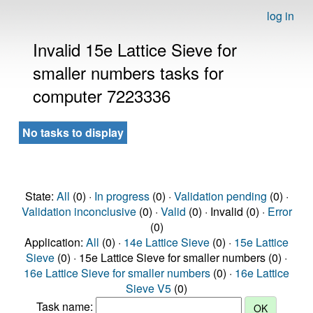
log in
Invalid 15e Lattice Sieve for
smaller numbers tasks for
computer 7223336
No tasks to display
State:
All
(0) ·
In progress
(0) ·
Validation pending
(0) ·
Validation inconclusive
(0) ·
Valid
(0) · Invalid (0) ·
Error
(0)
Application:
All
(0) ·
14e Lattice Sieve
(0) ·
15e Lattice
Sieve
(0) · 15e Lattice Sieve for smaller numbers (0) ·
16e Lattice Sieve for smaller numbers
(0) ·
16e Lattice
Sieve V5
(0)
Task name: