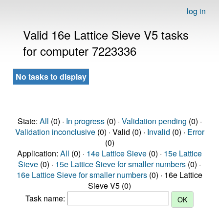
log in
Valid 16e Lattice Sieve V5 tasks
for computer 7223336
No tasks to display
State:
All
(0) ·
In progress
(0) ·
Validation pending
(0) ·
Validation inconclusive
(0) · Valid (0) ·
Invalid
(0) ·
Error
(0)
Application:
All
(0) ·
14e Lattice Sieve
(0) ·
15e Lattice
Sieve
(0) ·
15e Lattice Sieve for smaller numbers
(0) ·
16e Lattice Sieve for smaller numbers
(0) · 16e Lattice
Sieve V5 (0)
Task name: