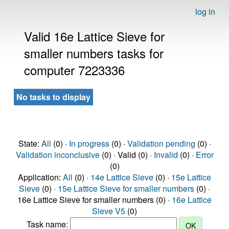
log in
Valid 16e Lattice Sieve for
smaller numbers tasks for
computer 7223336
No tasks to display
State:
All
(0) ·
In progress
(0) ·
Validation pending
(0) ·
Validation inconclusive
(0) · Valid (0) ·
Invalid
(0) ·
Error
(0)
Application:
All
(0) ·
14e Lattice Sieve
(0) ·
15e Lattice
Sieve
(0) ·
15e Lattice Sieve for smaller numbers
(0) ·
16e Lattice Sieve for smaller numbers (0) ·
16e Lattice
Sieve V5
(0)
Task name: