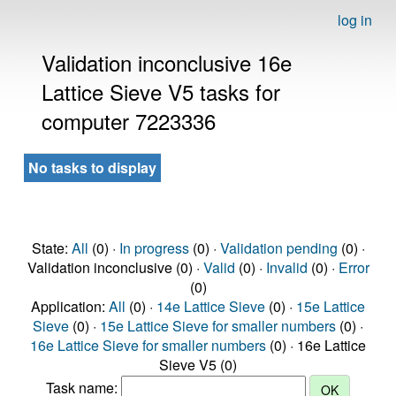
log in
Validation inconclusive 16e
Lattice Sieve V5 tasks for
computer 7223336
No tasks to display
State:
All
(0) ·
In progress
(0) ·
Validation pending
(0) ·
Validation inconclusive (0) ·
Valid
(0) ·
Invalid
(0) ·
Error
(0)
Application:
All
(0) ·
14e Lattice Sieve
(0) ·
15e Lattice
Sieve
(0) ·
15e Lattice Sieve for smaller numbers
(0) ·
16e Lattice Sieve for smaller numbers
(0) · 16e Lattice
Sieve V5 (0)
Task name: