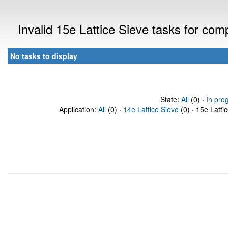
Invalid 15e Lattice Sieve tasks for co
No tasks to display
State:
All
(0) ·
In pro
Application:
All
(0) ·
14e Lattice Sieve
(0) · 15e Latti