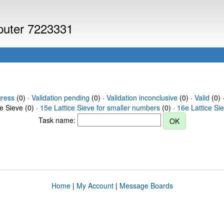
mputer 7223331
gress
(0) ·
Validation pending
(0) ·
Validation inconclusive
(0) ·
Valid
(0) ·
ce Sieve (0) ·
15e Lattice Sieve for smaller numbers
(0) ·
16e Lattice Si
Task name:
Home
|
My Account
|
Message Boards