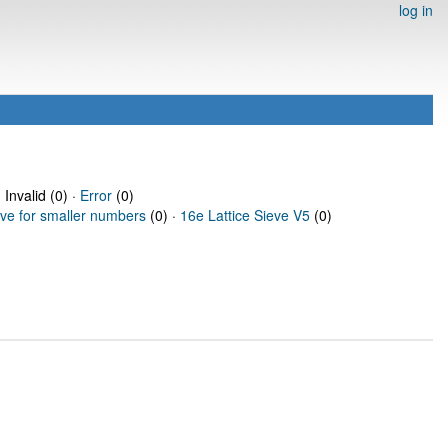
log in
 Invalid (0) ·
Error
(0)
eve for smaller numbers
(0) ·
16e Lattice Sieve V5
(0)