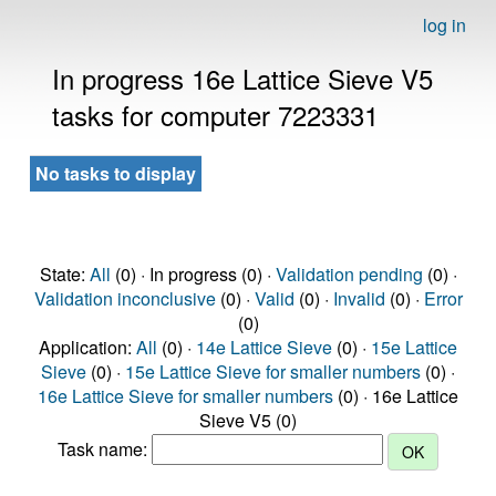
log in
In progress 16e Lattice Sieve V5
tasks for computer 7223331
No tasks to display
State:
All
(0) · In progress (0) ·
Validation pending
(0) ·
Validation inconclusive
(0) ·
Valid
(0) ·
Invalid
(0) ·
Error
(0)
Application:
All
(0) ·
14e Lattice Sieve
(0) ·
15e Lattice
Sieve
(0) ·
15e Lattice Sieve for smaller numbers
(0) ·
16e Lattice Sieve for smaller numbers
(0) · 16e Lattice
Sieve V5 (0)
Task name: