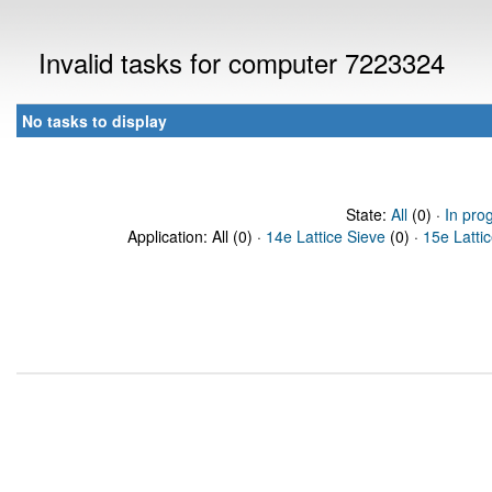
Invalid tasks for computer 7223324
No tasks to display
State:
All
(0) ·
In pro
Application: All (0) ·
14e Lattice Sieve
(0) ·
15e Latti