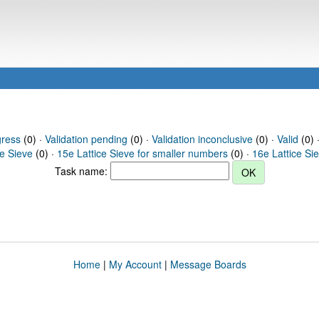
gress
(0) ·
Validation pending
(0) ·
Validation inconclusive
(0) ·
Valid
(0) ·
ce Sieve
(0) ·
15e Lattice Sieve for smaller numbers
(0) ·
16e Lattice Si
Task name:
Home
|
My Account
|
Message Boards