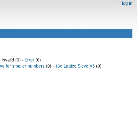
log in
 Invalid (0) ·
Error
(0)
eve for smaller numbers
(0) ·
16e Lattice Sieve V5
(0)