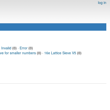
log in
·
Invalid
(0) ·
Error
(0)
eve for smaller numbers
(0) ·
16e Lattice Sieve V5
(0)