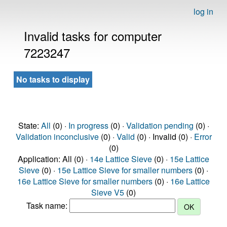
log in
Invalid tasks for computer
7223247
No tasks to display
State:
All
(0) ·
In progress
(0) ·
Validation pending
(0) ·
Validation inconclusive
(0) ·
Valid
(0) · Invalid (0) ·
Error
(0)
Application: All (0) ·
14e Lattice Sieve
(0) ·
15e Lattice
Sieve
(0) ·
15e Lattice Sieve for smaller numbers
(0) ·
16e Lattice Sieve for smaller numbers
(0) ·
16e Lattice
Sieve V5
(0)
Task name: