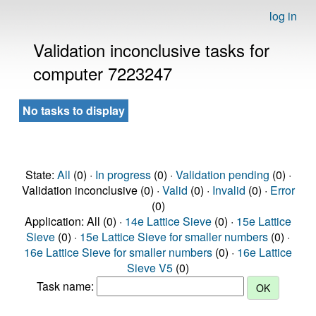
log in
Validation inconclusive tasks for
computer 7223247
No tasks to display
State:
All
(0) ·
In progress
(0) ·
Validation pending
(0) ·
Validation inconclusive (0) ·
Valid
(0) ·
Invalid
(0) ·
Error
(0)
Application: All (0) ·
14e Lattice Sieve
(0) ·
15e Lattice
Sieve
(0) ·
15e Lattice Sieve for smaller numbers
(0) ·
16e Lattice Sieve for smaller numbers
(0) ·
16e Lattice
Sieve V5
(0)
Task name: