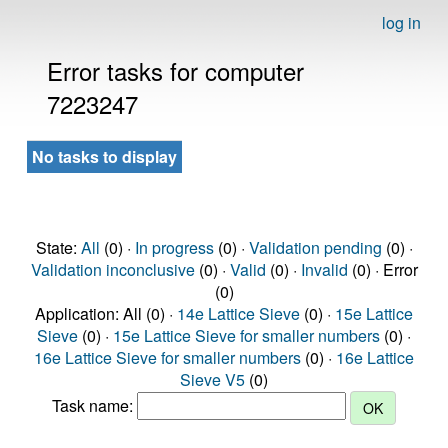
log in
Error tasks for computer
7223247
No tasks to display
State:
All
(0) ·
In progress
(0) ·
Validation pending
(0) ·
Validation inconclusive
(0) ·
Valid
(0) ·
Invalid
(0) · Error
(0)
Application: All (0) ·
14e Lattice Sieve
(0) ·
15e Lattice
Sieve
(0) ·
15e Lattice Sieve for smaller numbers
(0) ·
16e Lattice Sieve for smaller numbers
(0) ·
16e Lattice
Sieve V5
(0)
Task name: