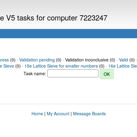
eve V5 tasks for computer 7223247
gress
(0) ·
Validation pending
(0) · Validation inconclusive (0) ·
Valid
(0) 
ce Sieve
(0) ·
15e Lattice Sieve for smaller numbers
(0) ·
16e Lattice Si
Task name:
Home
|
My Account
|
Message Boards