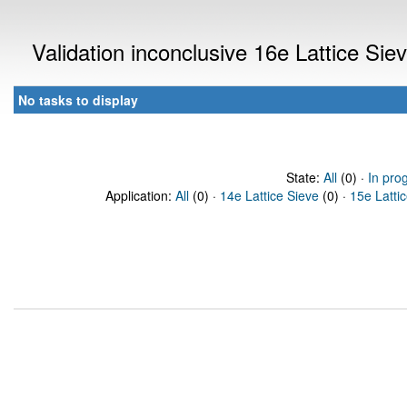
Validation inconclusive 16e Lattice Si
No tasks to display
State:
All
(0) ·
In pro
Application:
All
(0) ·
14e Lattice Sieve
(0) ·
15e Latti