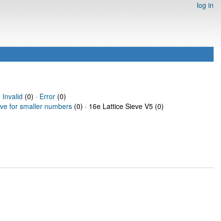
log in
·
Invalid
(0) ·
Error
(0)
eve for smaller numbers
(0) · 16e Lattice Sieve V5 (0)