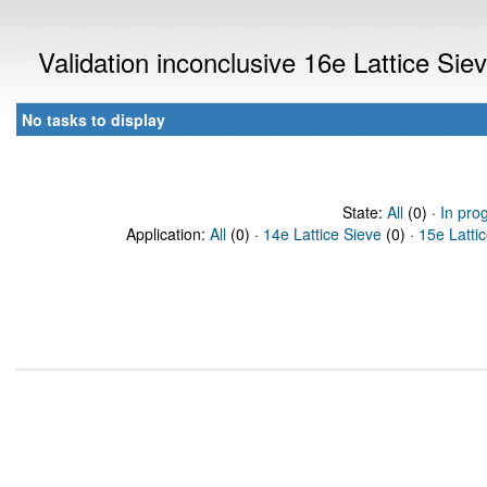
Validation inconclusive 16e Lattice Si
No tasks to display
State:
All
(0) ·
In pro
Application:
All
(0) ·
14e Lattice Sieve
(0) ·
15e Latti