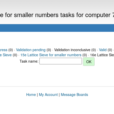
eve for smaller numbers tasks for computer
gress
(0) ·
Validation pending
(0) · Validation inconclusive (0) ·
Valid
(0) 
ce Sieve
(0) ·
15e Lattice Sieve for smaller numbers
(0) · 16e Lattice Si
Task name:
Home
|
My Account
|
Message Boards