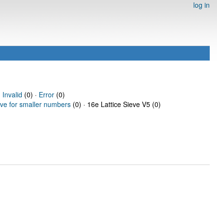
log in
·
Invalid
(0) ·
Error
(0)
eve for smaller numbers
(0) · 16e Lattice Sieve V5 (0)