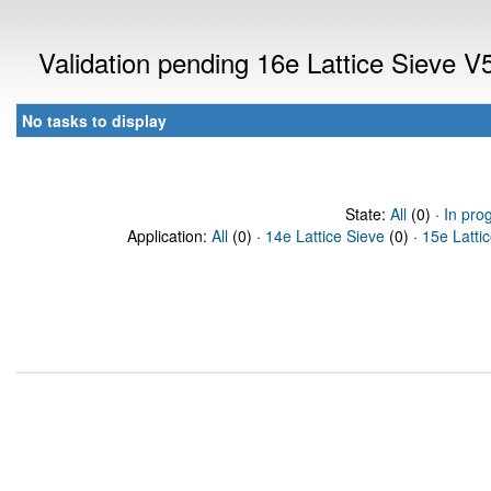
Validation pending 16e Lattice Sieve 
No tasks to display
State:
All
(0) ·
In pro
Application:
All
(0) ·
14e Lattice Sieve
(0) ·
15e Latti