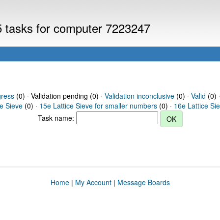
V5 tasks for computer 7223247
gress
(0) · Validation pending (0) ·
Validation inconclusive
(0) ·
Valid
(0) 
ce Sieve
(0) ·
15e Lattice Sieve for smaller numbers
(0) ·
16e Lattice Si
Task name:
Home
|
My Account
|
Message Boards