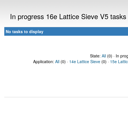
In progress 16e Lattice Sieve V5 task
No tasks to display
State:
All
(0) · In pro
Application:
All
(0) ·
14e Lattice Sieve
(0) ·
15e Latti