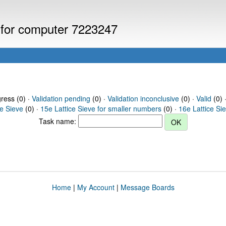
s for computer 7223247
gress (0) ·
Validation pending
(0) ·
Validation inconclusive
(0) ·
Valid
(0) 
ce Sieve
(0) ·
15e Lattice Sieve for smaller numbers
(0) ·
16e Lattice Si
Task name:
Home
|
My Account
|
Message Boards