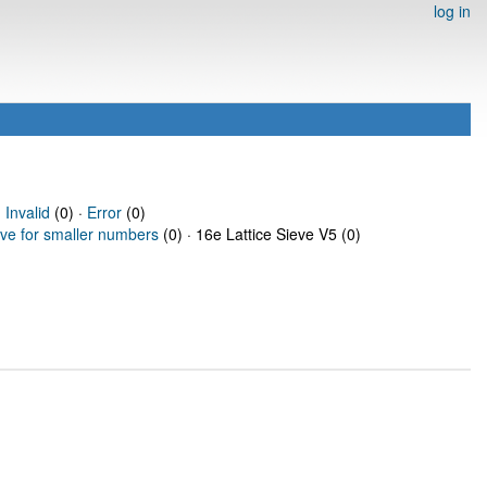
log in
·
Invalid
(0) ·
Error
(0)
eve for smaller numbers
(0) · 16e Lattice Sieve V5 (0)