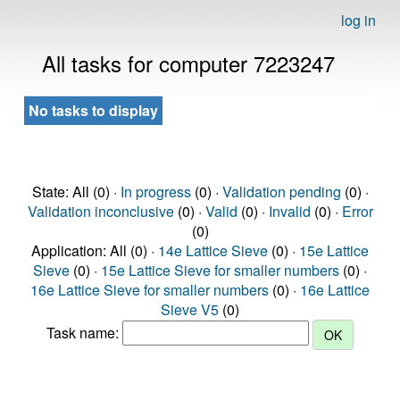
log in
All tasks for computer 7223247
No tasks to display
State: All (0) ·
In progress
(0) ·
Validation pending
(0) ·
Validation inconclusive
(0) ·
Valid
(0) ·
Invalid
(0) ·
Error
(0)
Application: All (0) ·
14e Lattice Sieve
(0) ·
15e Lattice
Sieve
(0) ·
15e Lattice Sieve for smaller numbers
(0) ·
16e Lattice Sieve for smaller numbers
(0) ·
16e Lattice
Sieve V5
(0)
Task name: