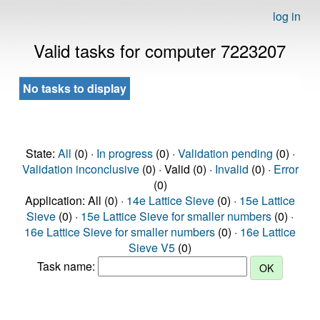
log in
Valid tasks for computer 7223207
No tasks to display
State:
All
(0) ·
In progress
(0) ·
Validation pending
(0) ·
Validation inconclusive
(0) · Valid (0) ·
Invalid
(0) ·
Error
(0)
Application: All (0) ·
14e Lattice Sieve
(0) ·
15e Lattice
Sieve
(0) ·
15e Lattice Sieve for smaller numbers
(0) ·
16e Lattice Sieve for smaller numbers
(0) ·
16e Lattice
Sieve V5
(0)
Task name: