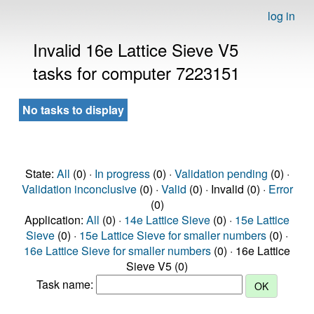
log in
Invalid 16e Lattice Sieve V5
tasks for computer 7223151
No tasks to display
State:
All
(0) ·
In progress
(0) ·
Validation pending
(0) ·
Validation inconclusive
(0) ·
Valid
(0) · Invalid (0) ·
Error
(0)
Application:
All
(0) ·
14e Lattice Sieve
(0) ·
15e Lattice
Sieve
(0) ·
15e Lattice Sieve for smaller numbers
(0) ·
16e Lattice Sieve for smaller numbers
(0) · 16e Lattice
Sieve V5 (0)
Task name: