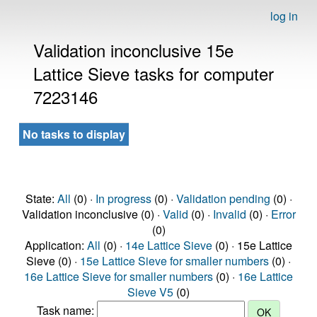
log in
Validation inconclusive 15e
Lattice Sieve tasks for computer
7223146
No tasks to display
State:
All
(0) ·
In progress
(0) ·
Validation pending
(0) ·
Validation inconclusive (0) ·
Valid
(0) ·
Invalid
(0) ·
Error
(0)
Application:
All
(0) ·
14e Lattice Sieve
(0) · 15e Lattice
Sieve (0) ·
15e Lattice Sieve for smaller numbers
(0) ·
16e Lattice Sieve for smaller numbers
(0) ·
16e Lattice
Sieve V5
(0)
Task name: