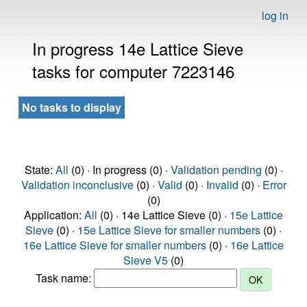
log in
In progress 14e Lattice Sieve
tasks for computer 7223146
No tasks to display
State:
All
(0) · In progress (0) ·
Validation pending
(0) ·
Validation inconclusive
(0) ·
Valid
(0) ·
Invalid
(0) ·
Error
(0)
Application:
All
(0) · 14e Lattice Sieve (0) ·
15e Lattice
Sieve
(0) ·
15e Lattice Sieve for smaller numbers
(0) ·
16e Lattice Sieve for smaller numbers
(0) ·
16e Lattice
Sieve V5
(0)
Task name: