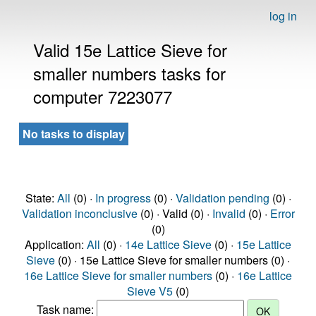
log in
Valid 15e Lattice Sieve for
smaller numbers tasks for
computer 7223077
No tasks to display
State:
All
(0) ·
In progress
(0) ·
Validation pending
(0) ·
Validation inconclusive
(0) · Valid (0) ·
Invalid
(0) ·
Error
(0)
Application:
All
(0) ·
14e Lattice Sieve
(0) ·
15e Lattice
Sieve
(0) · 15e Lattice Sieve for smaller numbers (0) ·
16e Lattice Sieve for smaller numbers
(0) ·
16e Lattice
Sieve V5
(0)
Task name: