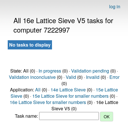
log in
All 16e Lattice Sieve V5 tasks for
computer 7222997
No tasks to display
State: All (0) ·
In progress
(0) ·
Validation pending
(0) ·
Validation inconclusive
(0) ·
Valid
(0) ·
Invalid
(0) ·
Error
(0)
Application:
All
(0) ·
14e Lattice Sieve
(0) ·
15e Lattice
Sieve
(0) ·
15e Lattice Sieve for smaller numbers
(0) ·
16e Lattice Sieve for smaller numbers
(0) · 16e Lattice
Sieve V5 (0)
Task name: