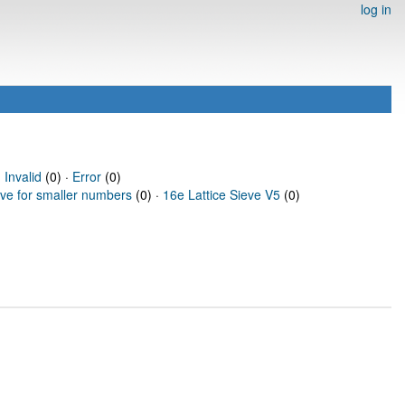
log in
·
Invalid
(0) ·
Error
(0)
eve for smaller numbers
(0) ·
16e Lattice Sieve V5
(0)