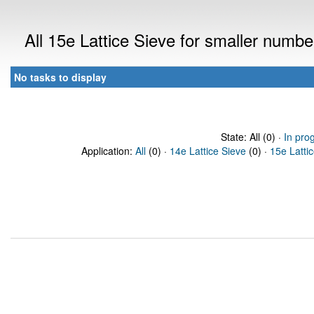
All 15e Lattice Sieve for smaller numb
No tasks to display
State: All (0) ·
In pro
Application:
All
(0) ·
14e Lattice Sieve
(0) ·
15e Latti