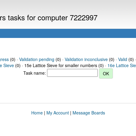
ers tasks for computer 7222997
gress
(0) ·
Validation pending
(0) ·
Validation inconclusive
(0) ·
Valid
(0) 
ce Sieve
(0) · 15e Lattice Sieve for smaller numbers (0) ·
16e Lattice Si
Task name:
Home
|
My Account
|
Message Boards