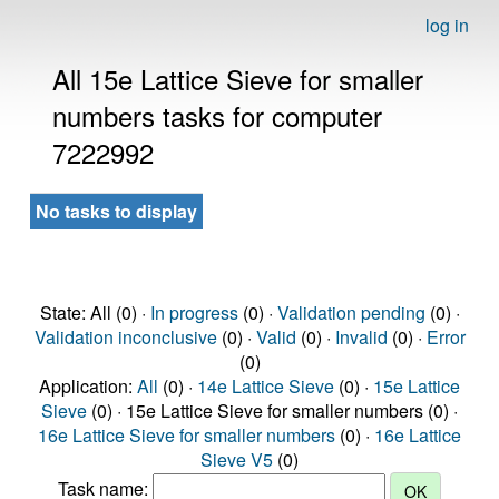
log in
All 15e Lattice Sieve for smaller
numbers tasks for computer
7222992
No tasks to display
State: All (0) ·
In progress
(0) ·
Validation pending
(0) ·
Validation inconclusive
(0) ·
Valid
(0) ·
Invalid
(0) ·
Error
(0)
Application:
All
(0) ·
14e Lattice Sieve
(0) ·
15e Lattice
Sieve
(0) · 15e Lattice Sieve for smaller numbers (0) ·
16e Lattice Sieve for smaller numbers
(0) ·
16e Lattice
Sieve V5
(0)
Task name: