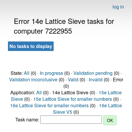
log in
Error 14e Lattice Sieve tasks for
computer 7222955
No tasks to display
State:
All
(0) ·
In progress
(0) ·
Validation pending
(0) ·
Validation inconclusive
(0) ·
Valid
(0) ·
Invalid
(0) · Error
(0)
Application:
All
(0) · 14e Lattice Sieve (0) ·
15e Lattice
Sieve
(0) ·
15e Lattice Sieve for smaller numbers
(0) ·
16e Lattice Sieve for smaller numbers
(0) ·
16e Lattice
Sieve V5
(0)
Task name: