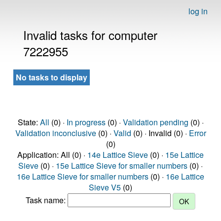
log in
Invalid tasks for computer
7222955
No tasks to display
State:
All
(0) ·
In progress
(0) ·
Validation pending
(0) ·
Validation inconclusive
(0) ·
Valid
(0) · Invalid (0) ·
Error
(0)
Application: All (0) ·
14e Lattice Sieve
(0) ·
15e Lattice
Sieve
(0) ·
15e Lattice Sieve for smaller numbers
(0) ·
16e Lattice Sieve for smaller numbers
(0) ·
16e Lattice
Sieve V5
(0)
Task name: