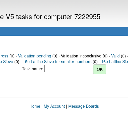
eve V5 tasks for computer 7222955
gress
(0) ·
Validation pending
(0) · Validation inconclusive (0) ·
Valid
(0) 
ce Sieve
(0) ·
15e Lattice Sieve for smaller numbers
(0) ·
16e Lattice Si
Task name:
Home
|
My Account
|
Message Boards