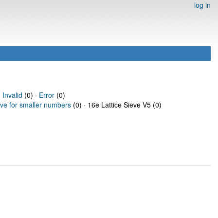
log in
·
Invalid
(0) ·
Error
(0)
eve for smaller numbers
(0) · 16e Lattice Sieve V5 (0)