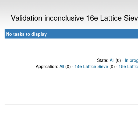
Validation inconclusive 16e Lattice Si
No tasks to display
State:
All
(0) ·
In pro
Application:
All
(0) ·
14e Lattice Sieve
(0) ·
15e Latti