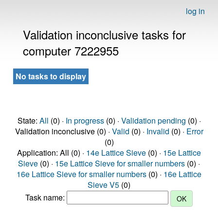
log in
Validation inconclusive tasks for
computer 7222955
No tasks to display
State:
All
(0) ·
In progress
(0) ·
Validation pending
(0) ·
Validation inconclusive (0) ·
Valid
(0) ·
Invalid
(0) ·
Error
(0)
Application: All (0) ·
14e Lattice Sieve
(0) ·
15e Lattice
Sieve
(0) ·
15e Lattice Sieve for smaller numbers
(0) ·
16e Lattice Sieve for smaller numbers
(0) ·
16e Lattice
Sieve V5
(0)
Task name: