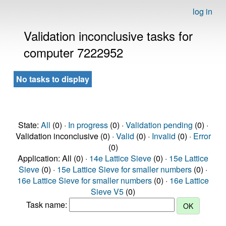
log in
Validation inconclusive tasks for
computer 7222952
No tasks to display
State:
All
(0) ·
In progress
(0) ·
Validation pending
(0) ·
Validation inconclusive (0) ·
Valid
(0) ·
Invalid
(0) ·
Error
(0)
Application: All (0) ·
14e Lattice Sieve
(0) ·
15e Lattice
Sieve
(0) ·
15e Lattice Sieve for smaller numbers
(0) ·
16e Lattice Sieve for smaller numbers
(0) ·
16e Lattice
Sieve V5
(0)
Task name: