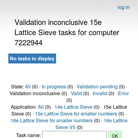
log in
Validation inconclusive 15e
Lattice Sieve tasks for computer
7222944
No tasks to display
State:
All
(0) ·
In progress
(0) ·
Validation pending
(0) ·
Validation inconclusive (0) ·
Valid
(0) ·
Invalid
(0) ·
Error
(0)
Application:
All
(0) ·
14e Lattice Sieve
(0) · 15e Lattice
Sieve (0) ·
15e Lattice Sieve for smaller numbers
(0) ·
16e Lattice Sieve for smaller numbers
(0) ·
16e Lattice
Sieve V5
(0)
Task name: