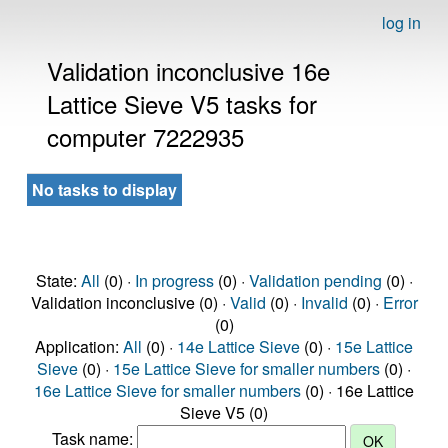
log in
Validation inconclusive 16e
Lattice Sieve V5 tasks for
computer 7222935
No tasks to display
State:
All
(0) ·
In progress
(0) ·
Validation pending
(0) ·
Validation inconclusive (0) ·
Valid
(0) ·
Invalid
(0) ·
Error
(0)
Application:
All
(0) ·
14e Lattice Sieve
(0) ·
15e Lattice
Sieve
(0) ·
15e Lattice Sieve for smaller numbers
(0) ·
16e Lattice Sieve for smaller numbers
(0) · 16e Lattice
Sieve V5 (0)
Task name: