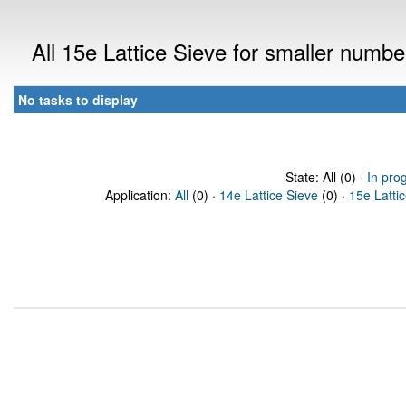
All 15e Lattice Sieve for smaller numb
No tasks to display
State: All (0) ·
In pro
Application:
All
(0) ·
14e Lattice Sieve
(0) ·
15e Latti