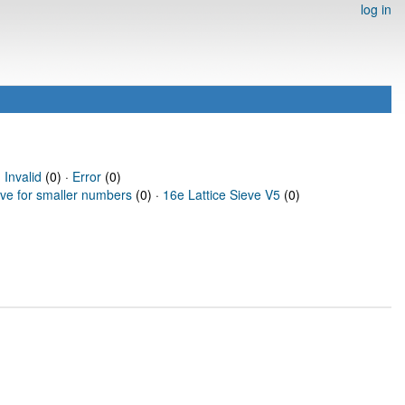
log in
·
Invalid
(0) ·
Error
(0)
eve for smaller numbers
(0) ·
16e Lattice Sieve V5
(0)