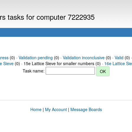
ers tasks for computer 7222935
gress
(0) ·
Validation pending
(0) ·
Validation inconclusive
(0) ·
Valid
(0) 
ce Sieve
(0) · 15e Lattice Sieve for smaller numbers (0) ·
16e Lattice Si
Task name:
Home
|
My Account
|
Message Boards