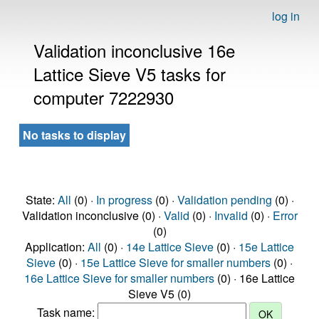
log in
Validation inconclusive 16e
Lattice Sieve V5 tasks for
computer 7222930
No tasks to display
State:
All
(0) ·
In progress
(0) ·
Validation pending
(0) ·
Validation inconclusive (0) ·
Valid
(0) ·
Invalid
(0) ·
Error
(0)
Application:
All
(0) ·
14e Lattice Sieve
(0) ·
15e Lattice
Sieve
(0) ·
15e Lattice Sieve for smaller numbers
(0) ·
16e Lattice Sieve for smaller numbers
(0) · 16e Lattice
Sieve V5 (0)
Task name: