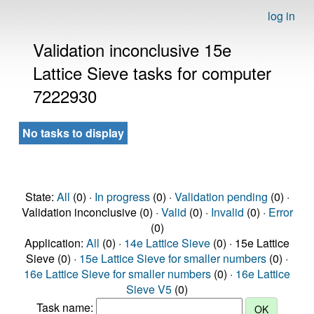
log in
Validation inconclusive 15e
Lattice Sieve tasks for computer
7222930
No tasks to display
State:
All
(0) ·
In progress
(0) ·
Validation pending
(0) ·
Validation inconclusive (0) ·
Valid
(0) ·
Invalid
(0) ·
Error
(0)
Application:
All
(0) ·
14e Lattice Sieve
(0) · 15e Lattice
Sieve (0) ·
15e Lattice Sieve for smaller numbers
(0) ·
16e Lattice Sieve for smaller numbers
(0) ·
16e Lattice
Sieve V5
(0)
Task name: