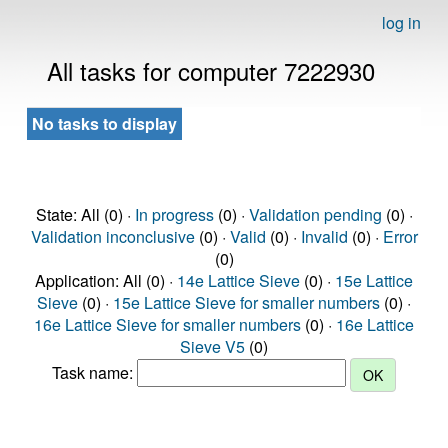
log in
All tasks for computer 7222930
No tasks to display
State: All (0) ·
In progress
(0) ·
Validation pending
(0) ·
Validation inconclusive
(0) ·
Valid
(0) ·
Invalid
(0) ·
Error
(0)
Application: All (0) ·
14e Lattice Sieve
(0) ·
15e Lattice
Sieve
(0) ·
15e Lattice Sieve for smaller numbers
(0) ·
16e Lattice Sieve for smaller numbers
(0) ·
16e Lattice
Sieve V5
(0)
Task name: