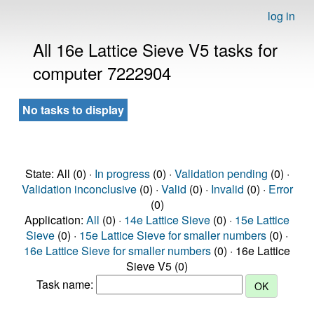
log in
All 16e Lattice Sieve V5 tasks for
computer 7222904
No tasks to display
State: All (0) ·
In progress
(0) ·
Validation pending
(0) ·
Validation inconclusive
(0) ·
Valid
(0) ·
Invalid
(0) ·
Error
(0)
Application:
All
(0) ·
14e Lattice Sieve
(0) ·
15e Lattice
Sieve
(0) ·
15e Lattice Sieve for smaller numbers
(0) ·
16e Lattice Sieve for smaller numbers
(0) · 16e Lattice
Sieve V5 (0)
Task name: